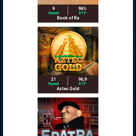
9
96%
Линий
RTP
Book of Ra
21
96,9
Линий
RTP
Aztec Gold