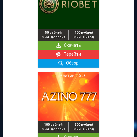
50 рублей
100 рублей
Мин. депозит
Мин. вывод
Сначала шашки следует ставить только в пустые клетки.
Скачать
Далее, при проведении следующих ходов, важно, чтобы она
Перейти
не занимала поле, на котором более двух фишек соперника.
Количество ходов определяет число, выпавшее на костях.
Обзор
Победа в Вулкан Нардах на деньги достается тому, кто
успеет вовремя переместить фишки в четверть доски и
Рейтинг:
3.7
убрать их с поля. Понравилась эта игра, тогда попробуй
сыграть в
Кено с выводом средств
в надежных казино.
Существует несколько вариантов длинных нард. Основные
сведены в таблицу.
Максимальное
Год выхода
Тип пари
количество игроков
версии
100 рублей
500 рублей
Одиночные
>900
2022
Мин. депозит
Мин. вывод
Совместные
100-150
2015