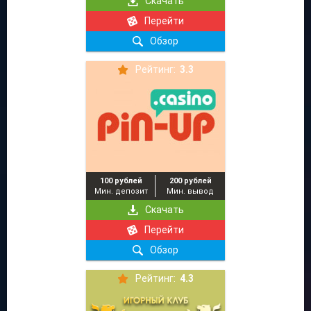
Скачать
С реальным
Перейти
>500
2022
пользователем
Обзор
С компьютерной
>900
2016
системой
Рейтинг:
3.3
Правила игры в виртуальные нарды практически ничем не
отличаются от классических. Единственное отличие –
возможность соревноваться не только с реальными
противниками, но также с компьютером.
Таким образом, пользователю
100 рублей
200 рублей
необязательно дожидаться, пока за
Мин. депозит
Мин. вывод
стол сядет настоящий противник.
Скачать
Перейти
Обзор
Рейтинг:
4.3