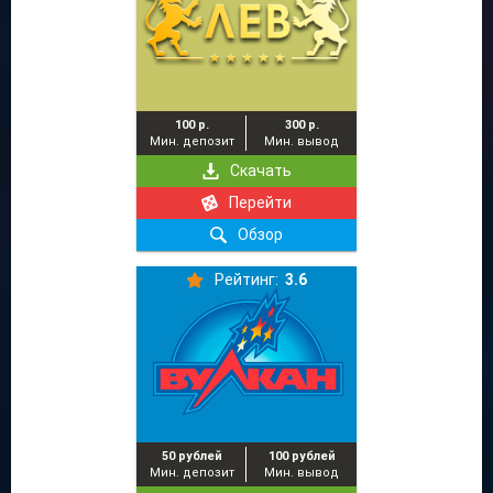
100 р.
300 р.
Мин. депозит
Мин. вывод
Скачать
Перейти
Обзор
Рейтинг:
3.6
50 рублей
100 рублей
Мин. депозит
Мин. вывод