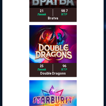
21
98.7
Линий
RTP
Bratva
25
96
Линий
RTP
Double Dragons