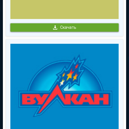
мобильном телефоне?
Скачать
На рынке виртуальных развлечений работает огромное
количество заведений, которые позволяют скачать и
установить приложение казино на мобильное устройство.
Скачиваемое приложение казино Вулкан на Андроид
не
осталося в стороне, поэтому каждый пользователь
азартной площадки может прибегнуть к подобному
варианту и играть в Длинные Нарды Вулкан онлайн с
выводом вдали от компьютера.
Бонус за
Есть
Клуб с
Количество
регистрацию
демонстрационный
приложением
игровых
в
режим длинных
на Андроид
автоматов
приложении
нард?
100% на