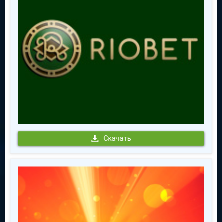
Вулкан
450
1000
97
клуб
Дополнительно стоит обратить внимание на то, что в
каждом заведении предусмотрена бонусная система.
Игроки Вулкан Длинных Нард на деньги могут получить
поощрения для совершения ставок и увеличения счета
кошелька в следующих случаях:
за внесение депозита;
за активность на портале;
за участие в программе лояльности.
Скачать