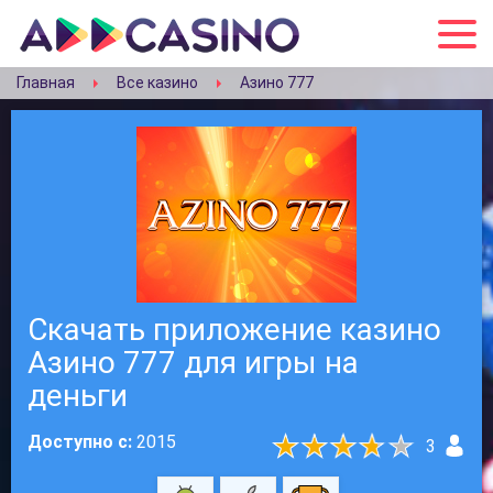
Главная
Все казино
Азино 777
Скачать приложение казино
Азино 777 для игры на
деньги
Доступно с:
2015
3