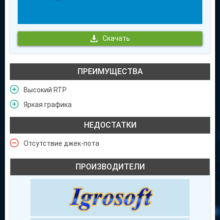
Скачать
Пиктограмма «Разноцветная Звезда» выступает вайлдом.
ПРЕИМУЩЕСТВА
Она может появляться лишь на 2-4 катушках, но подменяет
и символы, расположенные рядом с собой. При этом
Высокий RTP
оставаясь на месте в серии бесплатных вращений.
Яркая графика
Выпадение более трех таких изображений включает право
на фриспин раунд. В нем барабаны с вайлдами «залипают»
НЕДОСТАТКИ
на тех же позициях, а вращаются все остальные
пиктограммы. В процессе бесплатных запусков на
Отсутствие джек-пота
игровом поле опять могут появляться вайлды, выполняя
подмену других иконок. В автомате Starburst разрешается
ПРОИЗВОДИТЕЛИ
только 3 фриспина подряд.
Скачать игровой автомат
Starburst на телефон и ПК