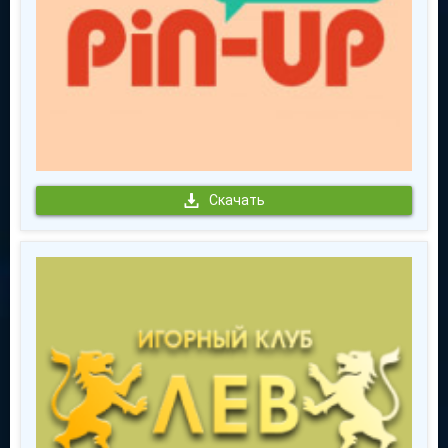
Когда требуется вызывать на экран
правила слота или почитать таблицу
выплат, нажимают на «Pay table».
Выигрышные символы Starburst
с выводом
Для получения призов в автомате Звездный Взрыв в
онлайн
Скачать
казино с быстрым выводом,
пользователям нужно
формировать призовые цепочки из однотипных пиктограмм
на активных линиях слота:
«Голубой Лазурит» и «Лиловый Сапфир»
предоставляют множитель ставки в 5х — 25х раз;
«Желтый Топаз» поможет увеличить взнос в 10x — 60х;
«Алый Рубин»: 7х — 40х;
«Салатный Изумруд»: 8х — 50х;
«Красная Семь»: 25х — 120х;
«BAR» — предлагает наибольший коэффициент
множителя: 50х — 250х.
Призовые цепочки засчитываются с левой крайней катушки