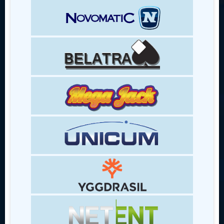
Чтобы играть в любое время на игровом автомате Звезда
на деньги, игроки смогут бесплатно скачать этот игровой
автомат на смартфоны или на компьютеры. Компанией
НетЕнт разработаны мобильные версии приложений слота,
которые можно легко загрузить на телефоны с Андроид или
iOS. Доступны также инсталляционные файлы,
позволяющие установить игру на ПК с Виндовс или МакОС.