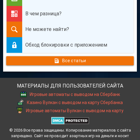
В чем разница?
Не можете найти?
Обход блокировки с приложением
Все статьи
МАТЕРИАЛЫ ДЛЯ ПОЛЬЗОВАТЕЛЕЙ САЙТА
Игровые автоматы с выводом на Сбербанк
Казино Вулкан с выводом на карту Сбербанка
Игровые автоматы Вулкан с выводом на карту
© 2026 Все права защищены. Копирование материалов с сайта
запрещено. Сайт не проводит азартных игр на деньги и носит