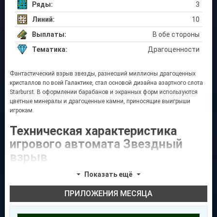
Ряды:
3
Линий:
10
Выплаты:
В обе стороны
Тематика:
Драгоценности
Фантастический взрыв звезды, разнесший миллионы драгоценных
кристаллов по всей Галактике, стал основой дизайна азартного слота
Starburst. В оформлении барабанов и экранных форм используются
цветные минералы и драгоценные камни, приносящие выигрыши
игрокам.
Техническая характеристика
игрового автомата Звездный
взрыв
Выпущенный компанией NetEnt в 2013 году, игровой
Показать ещё
автомат Starburst на реальные деньги предлагает
стандартную схематику с пятью барабанами, на которых
ПРИЛОЖЕНИЯ МЕСЯЦА
размещены по 3 ряда картинок. Максимальный размер
выигрыша, доступный в слоте, составляет 50000 монет.