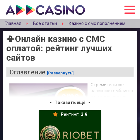
Главная
Все статьи
Казино с смс пополнением
📳Онлайн казино с СМС
оплатой: рейтинг лучших
сайтов
Оглавление
[Развернуть]
Стремительное
развитие гемблинга
в режиме онлайн
Показать ещё
вытесняет на
задний план
Рейтинг:
3.9
аналогичные
наземные
заведения, даже в
тех странах, где
азартная