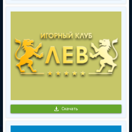
также является процедурой верификации, что
исключает надобность в дальнейшем подтверждении
личности.
Оповещения. При привязке номера у игрока
появляется возможность отслуживать свой игровой
счет. Все осуществляемые финансовые операции: и
ввод, и вывод, приходят в качестве сообщения-
уведомления на указанный номер.
Отсутствие конвертации. Подобный вариант
предусмотрен в основном в заведениях, где
принимают рубли. Выигрыши зачисляются в этой
валюте, что исключает надобность в дальней
конвертации и трате лишнего времени.
Популярные ошибки новичков при
пополнении баланса
Часто встречаются
случаи, когда при
платеже на счет
Скачать
подобным методом,
возникает задержка
поступления денег. В
таких ситуациях