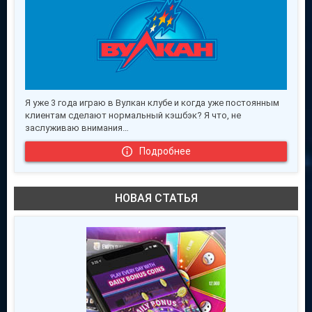
Нельзя переводить средства до
того, как гемблер не ознакомиться с
условиями выплат. В большинстве
онлайн казино с пополнением через
СМС подобный способ снятия
выигрыша не предусмотрен.
Я уже 3 года играю в Вулкан клубе и когда уже постоянным
Поэтому необходимо заранее
клиентам сделают нормальный кэшбэк? Я что, не
уточнить у оператора технической
заслуживаю внимания…
поддержки доступность способа
Подробнее
для снятия призов или
альтернативные имеющиеся
методы.
НОВАЯ СТАТЬЯ
Также не рекомендуется приступать к операции то
момента, пока не выяснено наличие комиссии за перевод и
ее размер. В некоторых ситуациях операторы могут
устанавливать процент за подобные транзакции, и он
бывает менее привлекательным, чем использование другой
платежной системы.