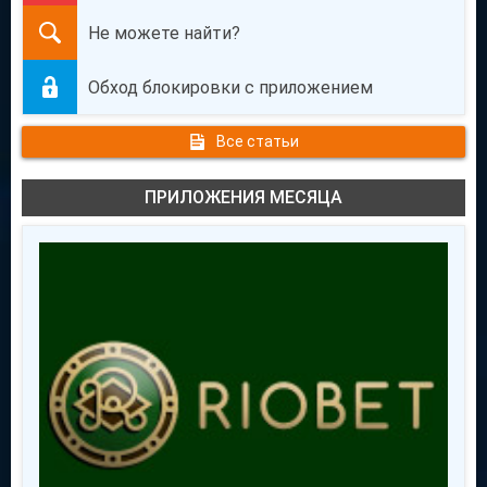
Метод пополнения денег в казино через СМС появился
Не можете найти?
относительно недавно и еще не успел обзавестись
популярность и востребованностью среди отечественных
Обход блокировки с приложением
гемблеров. Возможно, в скором времени сотни посетителей
игорных домов оценят его по достоинству и увидят его
явные преимущества.
Все статьи
Интернет ресурсы, в которых доступно внесение средств
через телефон:
ПРИЛОЖЕНИЯ МЕСЯЦА
Процент
Наименование
Софт
выплат
Casino-X
97%
Microgaming, Playson, NetEnt
Super Slots
96%
Igrosoft, Novomatic, Netent
Eldorado
96%
Novomatic, Playtech, Igrosoft
JoyCasino
97%
Microgaming, NetEnt, Playson, NYX
Azartplay
96%
Playtech, NetEnt, Gaminator
Drift Casino
97%
Microgaming, NetEnt
Igrosoft, Playson, GGS, Belatra,
LotoRu
98%
Unicum, GloboTech