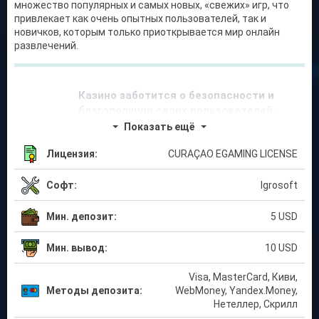
множество популярных и самых новых, «свежих» игр, что
привлекает как очень опытных пользователей, так и
новичков, которым только приоткрывается мир онлайн
развлечений.
Казино заботится о безопасности и
благополучии своих пользователей,
обеспечивая их не только
Показать ещё
качественным контентом, но и
Лицензия:
CURAÇAO EGAMING LICENSE
защищая транзакции и личные
данные клиентов при помощи 128-
битного шифрования SSL.
Софт:
Igrosoft
Мин. депозит:
5 USD
Мин. вывод:
10 USD
Visa, MasterCard, Киви,
Методы депозита:
WebMoney, Yandex.Money,
Нетеллер, Скрилл