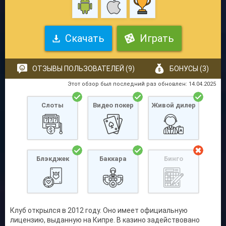
Скачать
Играть
ОТЗЫВЫ ПОЛЬЗОВАТЕЛЕЙ (9)
БОНУСЫ (3)
Этот обзор был последний раз обновлен: 14.04.2025
Слоты
Видео покер
Живой дилер
Блэкджек
Баккара
Бинго
Клуб открылся в 2012 году. Оно имеет официальную
лицензию, выданную на Кипре. В казино задействовано