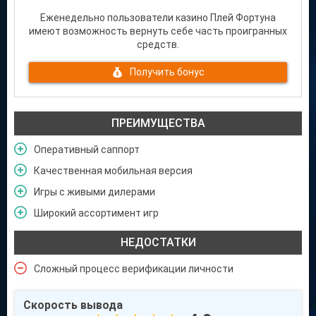
Еженедельно пользователи казино Плей Фортуна
имеют возможность вернуть себе часть проигранных
средств.
Получить бонус
Играйте в мобильном казино на телефоне
, чтобы всегда
иметь доступ к любимым играм.
Бонусы на депозит и другие
ПРЕИМУЩЕСТВА
акции, которые помогут
Оперативный саппорт
выигрывать
Качественная мобильная версия
Казино щедро одаривает игроков бонусами, например, при
Игры с живыми дилерами
выполнении регистрации новичок сразу получает 500
долларов. Пользователю предлагается приветственный
Широкий ассортимент игр
бонус в размере 100% внесенного депозита, бесплатные
вращения, которые можно получить, активировав
НЕДОСТАТКИ
специальный код. Вейджер для отыгрыша первого бонуса
составляет х20.
Сложный процесс верификации личности
Для пользователей предлагаются специальные акции,
которые приносят выгодные бонусы, уникальный бонус-
Скорость вывода