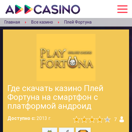
Главная
Все казино
Плей Фортуна
Где скачать казино Плей
Фортуна на смартфон с
платформой андроид
Доступно с:
2013 г.
7