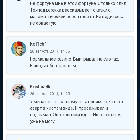
Не фортуна мне в этой фортуне. Столько слил.
в принципе не предусмотрено.
Техподдержка рассказывает сказки о
Отсутствие скачиваемой версии
математической вероятности. Не ведитесь,
никак не сказывается на игре в этом
не соваетую
онлайн казино, потому что оно не
блокируется и загружается быстро.
Kol1ch1
26 августа 2019, 14:05
Нормальное казино. Выигрывал на слотах.
Выводят без проблем.
Krishna4k
26 августа 2019, 14:05
У меня всё по разному, но я понимаю, что это
азарт в чистом виде. И просаживал и
поднимал. Оно волнами идёт. Но оторватся
уже не могу