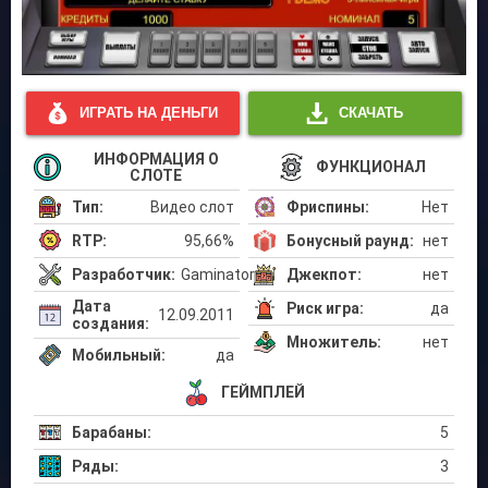
ИГРАТЬ НА ДЕНЬГИ
СКАЧАТЬ
ИНФОРМАЦИЯ О
ФУНКЦИОНАЛ
СЛОТЕ
Тип:
Видео слот
Фриспины:
Нет
RTP:
95,66%
Бонусный раунд:
нет
Разработчик:
Gaminator
Джекпот:
нет
Дата
Риск игра:
да
12.09.2011
создания:
Множитель:
нет
Мобильный:
да
ГЕЙМПЛЕЙ
Барабаны:
5
Ряды:
3