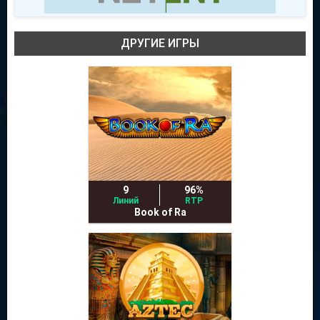
ДРУГИЕ ИГРЫ
Игровой аппарат с выводом Sizzling Hot – пользуется
9
96%
Линий
RTP
успехом у посетителей онлайн казино уже не первое
Book of Ra
десятилетие. Игроки ценят Семёрки за простые правила и
геймплей, не отвлекающий на различные дополнительные
опции. В лицензированных залах поддерживается процент
отдачи, заявленный провайдером. Показатель RTP равен
95,66%!
Горячий Компот – это азарт в чистом виде!